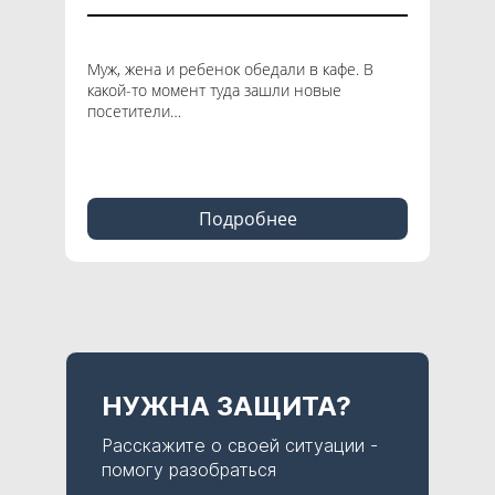
дел
Муж, жена и ребенок обедали в кафе. В
какой-то момент туда зашли новые
посетители…
Парен
загор
автом
Подробнее
НУЖНА ЗАЩИТА?
Расскажите о своей ситуации -
помогу разобраться