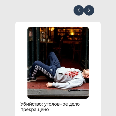
Убийство: уголовное дело
ДТП
прекращено
вре